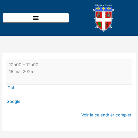
Aller
Sortie
au
nature
contenu
à
l'étang
de
Goule
pour
découvrir
le
chant
10h00
–
12h00
des
18 mai 2025
oiseaux
avec
iCal
NATURE
18
Google
Voir le calendrier complet