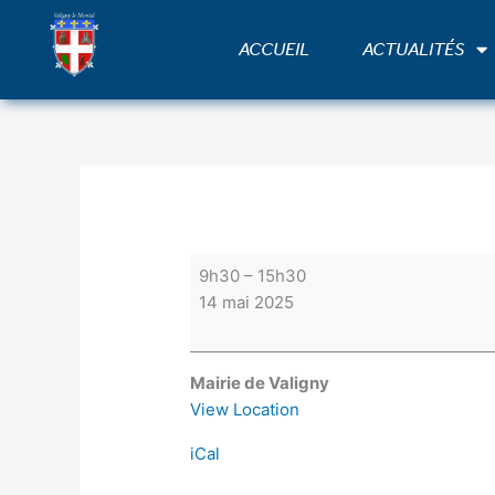
Aller
Permanence
au
du
ACCUEIL
ACTUALITÉS
contenu
bus
LA
BOURBON'NET
place
de
la
Mairie
9h30
–
15h30
14 mai 2025
Mairie de Valigny
View Location
iCal