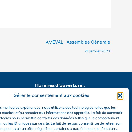
AMEVAL : Assemblée Générale
21 janvier 2023
Horaires d’ouverture :
mardi, mercredi, vendredi et samedi de 9h à 12h15
Gérer le consentement aux cookies
vendredi de 16h30 à 18h00.
les meilleures expériences, nous utilisons des technologies telles que les
 stocker et/ou accéder aux informations des appareils. Le fait de consentir
Permanence du Maire :
ologies nous permettra de traiter des données telles que le comportement
samedi matin de 10h à 12h sur rendez-vous.
n ou les ID uniques sur ce site. Le fait de ne pas consentir ou de retirer son
 peut avoir un effet négatif sur certaines caractéristiques et fonctions.