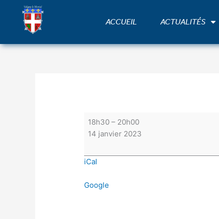
Aller
Vœux
au
du
ACCUEIL
ACTUALITÉS
contenu
Maire
18h30
–
20h00
14 janvier 2023
iCal
Google