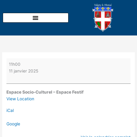
Aller
Voeux
au
de
contenu
Madame
le
Maire
et
de
son
Conseil
11h00
11 janvier 2025
Espace Socio-Culturel – Espace Festif
View Location
iCal
Google