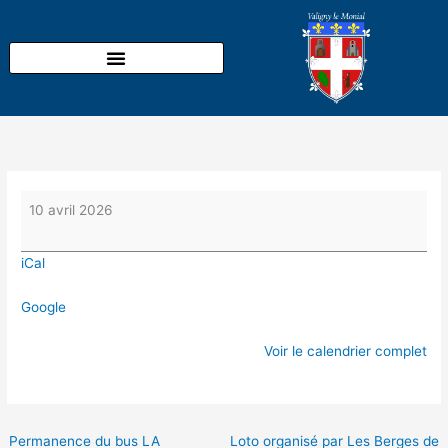
Aller
Théâtre
au
avec
contenu
le
Foyer
rural
10 avril 2026
iCal
Google
Voir le calendrier complet
Permanence du bus LA
Loto organisé par Les Berges de