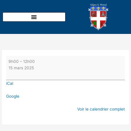
Aller
Sortie
au
nature
contenu
à
l'étang
de
Goule
pour
découvrir
le
chant
9h00
–
12h00
des
15 mars 2025
oiseaux
avec
iCal
l'ADATER.
Réservation
Google
:
04
Voir le calendrier complet
70
66
48