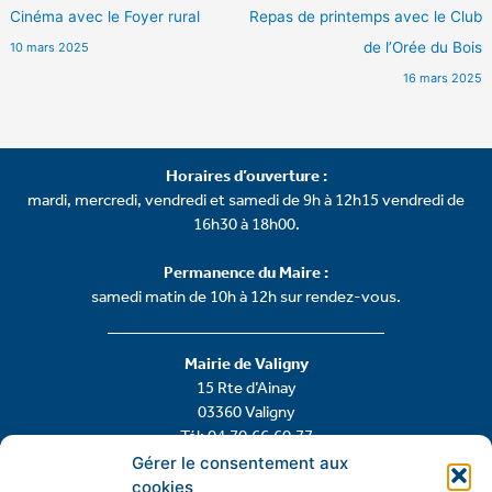
25
Cinéma avec le Foyer rural
Repas de printemps avec le Club
-
de l’Orée du Bois
10 mars 2025
07
83
16 mars 2025
05
96
13
Tarif
Horaires d’ouverture :
:
mardi, mercredi, vendredi et samedi de 9h à 12h15 vendredi de
5
16h30 à 18h00.
€
-
Permanence du Maire :
2,50
samedi matin de 10h à 12h sur rendez-vous.
€
pour
Mairie de Valigny
les
15 Rte d’Ainay
moins
03360 Valigny
de
Tél: 04.70.66.60.77
18
ans
Gérer le consentement aux
et
cookies