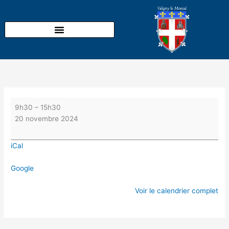
Aller
Permanence
au
du
contenu
bus
LA
BOURBON'NET
place
de
la
Mairie
9h30
–
15h30
20 novembre 2024
iCal
Google
Voir le calendrier complet