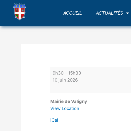
Aller
Permanence
au
du
ACCUEIL
ACTUALITÉS
contenu
bus
LA
BOURBON'NET
place
de
la
Mairie
9h30
–
15h30
10 juin 2026
Mairie de Valigny
View Location
iCal