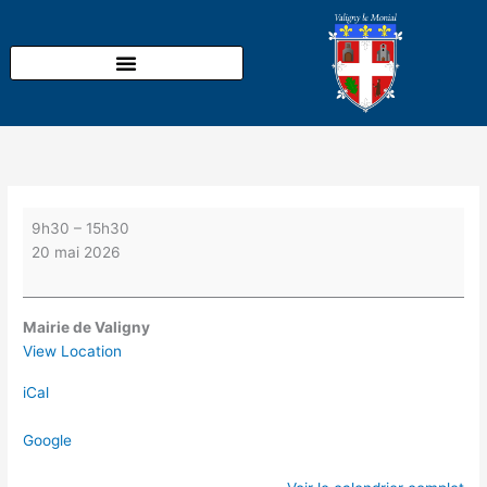
Aller
Permanence
au
du
contenu
bus
LA
BOURBON'NET
place
de
la
Mairie
9h30
–
15h30
20 mai 2026
Mairie de Valigny
View Location
iCal
Google