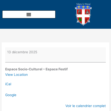
Aller
Marché
au
de
contenu
Noël
organisé
par
Les
Berges
de
l'Auron
13 décembre 2025
Espace Socio-Culturel – Espace Festif
View Location
iCal
Google
Voir le calendrier complet