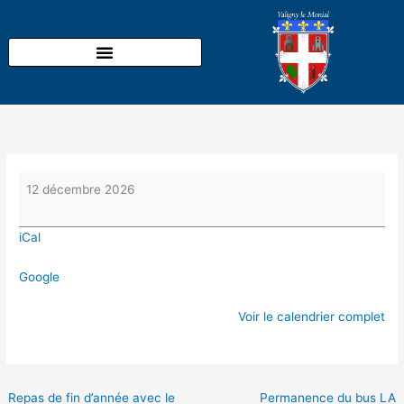
Aller
Marché
au
de
contenu
Noël
organisé
par
Les
Berges
de
l'Auron
12 décembre 2026
iCal
Google
Voir le calendrier complet
Repas de fin d’année avec le
Permanence du bus LA