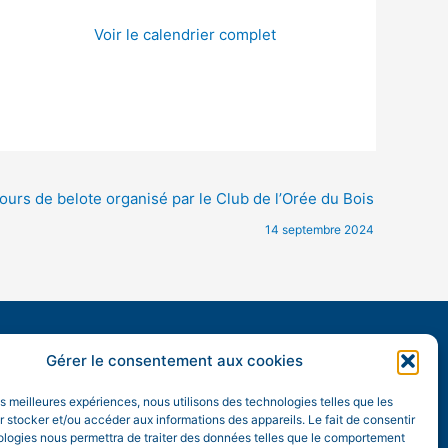
Voir le calendrier complet
urs de belote organisé par le Club de l’Orée du Bois
14 septembre 2024
Horaires d’ouverture :
Gérer le consentement aux cookies
mardi, mercredi, vendredi et samedi de 9h à 12h15
vendredi de 16h30 à 18h00.
les meilleures expériences, nous utilisons des technologies telles que les
 stocker et/ou accéder aux informations des appareils. Le fait de consentir
ologies nous permettra de traiter des données telles que le comportement
Permanence du Maire :