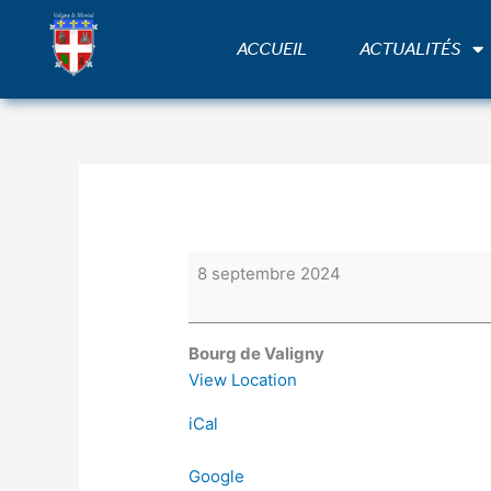
Aller
Fête
au
patronale
ACCUEIL
ACTUALITÉS
contenu
avec
brocante
organisée
par
Les
Berges
de
l'Auron
8 septembre 2024
Bourg de Valigny
View Location
iCal
Google