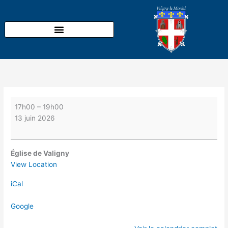
Aller
Concert
au
de
contenu
l'ensemble
vocal
Jubilemus
le
samedi
13
juin
à
17h00
–
19h00
17h
13 juin 2026
à
l'église
de
Église de Valigny
Valigny,
View Location
organisé
iCal
par
l'AMEVAL.
Google
Participation
libre.