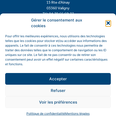
15 Rte d’Ainay
03360 Valigny
Tél: 04.70.66.60.77
Gérer le consentement aux
cookies
Contactez-nous
Pour offrir les meilleures expériences, nous utilisons des technologies
telles que les cookies pour stocker et/ou accéder aux informations des
appareils. Le fait de consentir à ces technologies nous permettra de
traiter des données telles que le comportement de navigation ou les ID
uniques sur ce site. Le fait de ne pas consentir ou de retirer son
consentement peut avoir un effet négatif sur certaines caractéristiques
et fonctions.
Accepter
Refuser
Mentions légales
Politique de confidentialité
Voir les préférences
© Copyright 2026 Mairie de Valigny
Politique de confidentialité
Mentions légales
Site réalisé avec soin par
Team AE conception