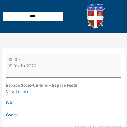
Aller
Club
au
de
contenu
l’Orée
du
Bois
:
Concours
de
belote
13h30
19 février 2023
Espace Socio-Culturel – Espace Festif
View Location
iCal
Google