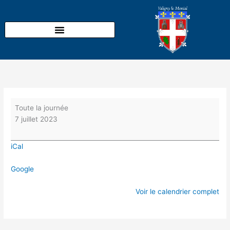
Aller
Club
au
de
contenu
l’Orée
du
Bois
:
Anniversaires
Toute la journée
7 juillet 2023
iCal
Google
Voir le calendrier complet