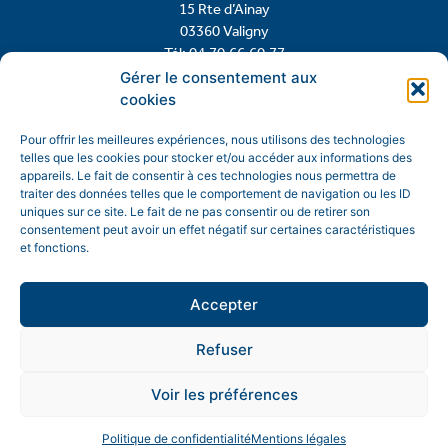
15 Rte d’Ainay
03360 Valigny
Tél: 04.70.66.60.77
Gérer le consentement aux
cookies
Contactez-nous
Pour offrir les meilleures expériences, nous utilisons des technologies
telles que les cookies pour stocker et/ou accéder aux informations des
appareils. Le fait de consentir à ces technologies nous permettra de
traiter des données telles que le comportement de navigation ou les ID
uniques sur ce site. Le fait de ne pas consentir ou de retirer son
consentement peut avoir un effet négatif sur certaines caractéristiques
et fonctions.
Accepter
Refuser
Mentions légales
Politique de confidentialité
Voir les préférences
© Copyright 2026 Mairie de Valigny
Politique de confidentialité
Mentions légales
Site réalisé avec soin par
Team AE conception