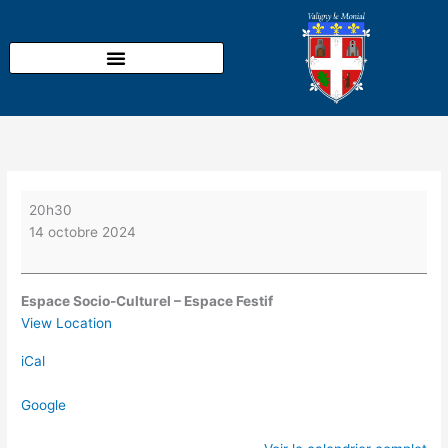
Aller
Cinéma
au
avec
contenu
le
Foyer
rural
20h30
14 octobre 2024
Espace Socio-Culturel – Espace Festif
View Location
iCal
Google