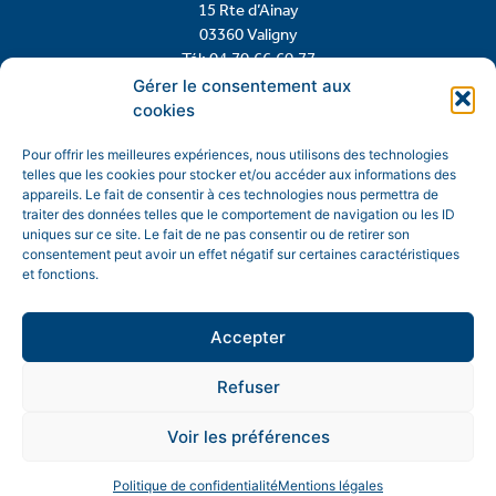
15 Rte d’Ainay
03360 Valigny
Tél: 04.70.66.60.77
Gérer le consentement aux
cookies
Contactez-nous
Pour offrir les meilleures expériences, nous utilisons des technologies
telles que les cookies pour stocker et/ou accéder aux informations des
appareils. Le fait de consentir à ces technologies nous permettra de
traiter des données telles que le comportement de navigation ou les ID
uniques sur ce site. Le fait de ne pas consentir ou de retirer son
consentement peut avoir un effet négatif sur certaines caractéristiques
et fonctions.
Accepter
Refuser
Mentions légales
Politique de confidentialité
Voir les préférences
© Copyright 2026 Mairie de Valigny
Politique de confidentialité
Mentions légales
Site réalisé avec soin par
Team AE conception