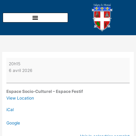
Aller
Cinéma
au
avec
contenu
le
Foyer
rural
20h15
6 avril 2026
Espace Socio-Culturel – Espace Festif
View Location
iCal
Google