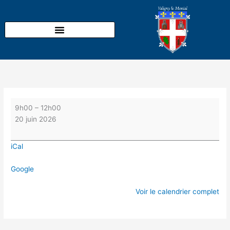
Aller
Balade
au
botanique
contenu
au
bord
de
l'étang
de
Goule
organisée
par
9h00
–
12h00
l'ADATER.
20 juin 2026
Inscriptions
au
iCal
07
83
Google
05
96
Voir le calendrier complet
13