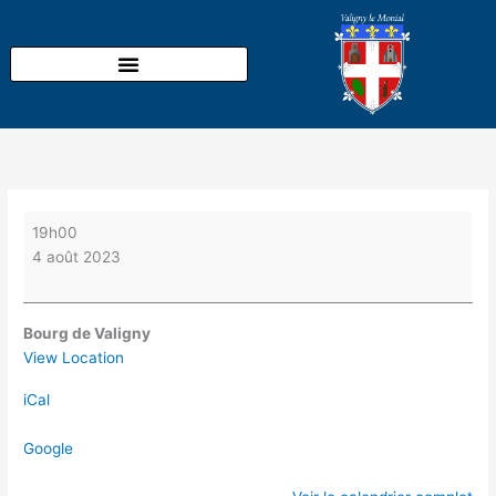
Aller
Apéro
au
Bus
contenu
sur
la
place
de
l'Eglise
19h00
4 août 2023
Bourg de Valigny
View Location
iCal
Google