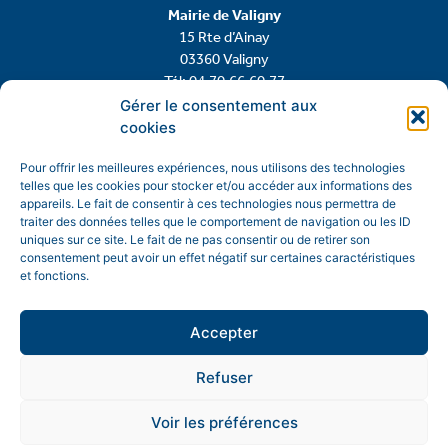
Mairie de Valigny
15 Rte d’Ainay
03360 Valigny
Tél: 04.70.66.60.77
Gérer le consentement aux
cookies
Contactez-nous
Pour offrir les meilleures expériences, nous utilisons des technologies
telles que les cookies pour stocker et/ou accéder aux informations des
appareils. Le fait de consentir à ces technologies nous permettra de
traiter des données telles que le comportement de navigation ou les ID
uniques sur ce site. Le fait de ne pas consentir ou de retirer son
consentement peut avoir un effet négatif sur certaines caractéristiques
et fonctions.
Accepter
Refuser
Mentions légales
Politique de confidentialité
Voir les préférences