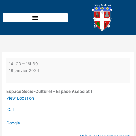
Aller
Anniversaires
au
Club
contenu
de
l'Orée
du
Bois
de
14h00
à
18h30
14h00
–
18h30
19 janvier 2024
Espace Socio-Culturel – Espace Associatif
View Location
iCal
Google