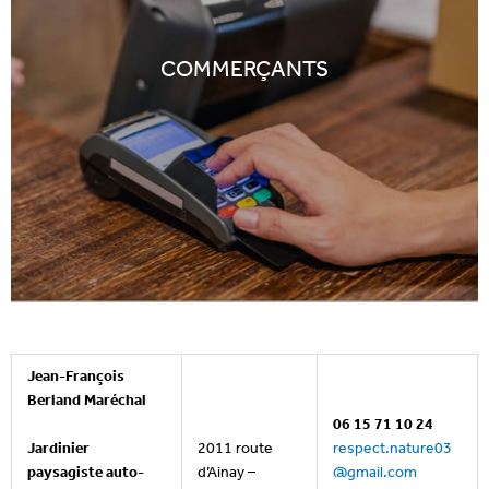
COMMERÇANTS
Jean-François
Berland Maréchal
06 15 71 10 24
Jardinier
2011 route
respect.nature03
paysagiste auto-
d’Ainay –
@gmail.com