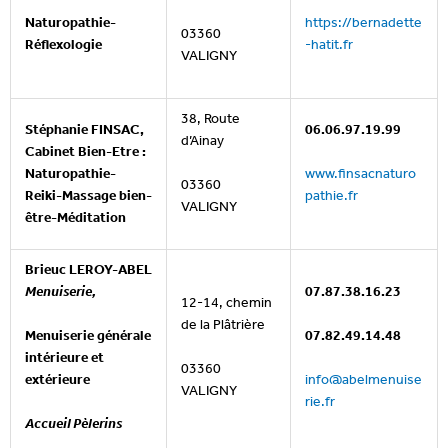
Naturopathie-
https://bernadette
03360
Réflexologie
-hatit.fr
VALIGNY
38, Route
Stéphanie FINSAC,
06.06.97.19.99
d’Ainay
Cabinet Bien-Etre :
www.finsacnaturo
Naturopathie-
03360
pathie.fr
Reiki-Massage bien-
VALIGNY
être-Méditation
Brieuc LEROY-ABEL
Menuiserie,
07.87.38.16.23
12-14, chemin
de la Plâtrière
Menuiserie générale
07.82.49.14.48
intérieure et
03360
info@abelmenuise
extérieure
VALIGNY
rie.fr
Accueil Pèlerins