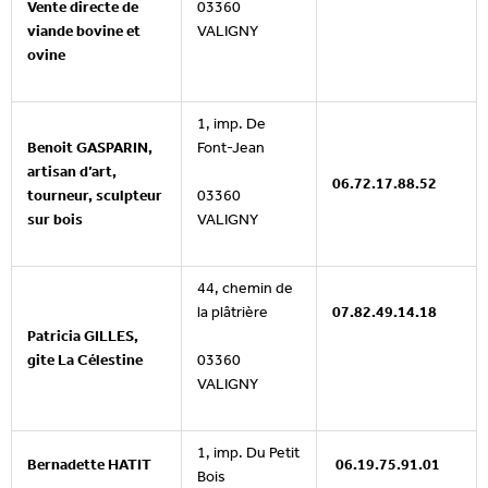
Vente directe de
03360
viande bovine et
VALIGNY
ovine
1, imp. De
Benoit GASPARIN,
Font-Jean
artisan d’art,
06.72.17.88.52
03360
tourneur, sculpteur
VALIGNY
sur bois
44, chemin de
la plâtrière
07.82.49.14.18
Patricia GILLES,
03360
gite La Célestine
VALIGNY
1, imp. Du Petit
Bernadette HATIT
06.19.75.91.01
Bois