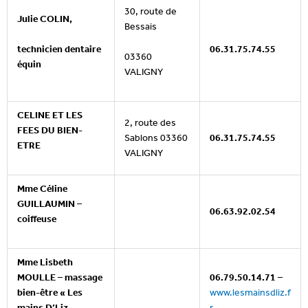
30, route de
Julie COLIN,
Bessais
technicien dentaire
06.31.75.74.55
03360
équin
VALIGNY
CELINE ET LES
2, route des
FEES DU BIEN-
Sablons 03360
06.31.75.74.55
ETRE
VALIGNY
Mme Céline
GUILLAUMIN –
06.63.92.02.54
coiffeuse
Mme Lisbeth
MOULLE – massage
06.79.50.14.71
–
bien-être « Les
www.lesmainsdliz.f
mains D’Liz
r