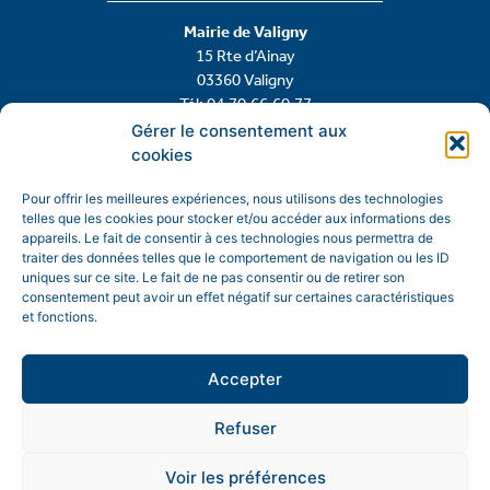
Mairie de Valigny
15 Rte d’Ainay
03360 Valigny
Tél: 04.70.66.60.77
Gérer le consentement aux
cookies
Contactez-nous
Pour offrir les meilleures expériences, nous utilisons des technologies
telles que les cookies pour stocker et/ou accéder aux informations des
appareils. Le fait de consentir à ces technologies nous permettra de
traiter des données telles que le comportement de navigation ou les ID
uniques sur ce site. Le fait de ne pas consentir ou de retirer son
consentement peut avoir un effet négatif sur certaines caractéristiques
et fonctions.
Accepter
Refuser
Mentions légales
Politique de confidentialité
Voir les préférences