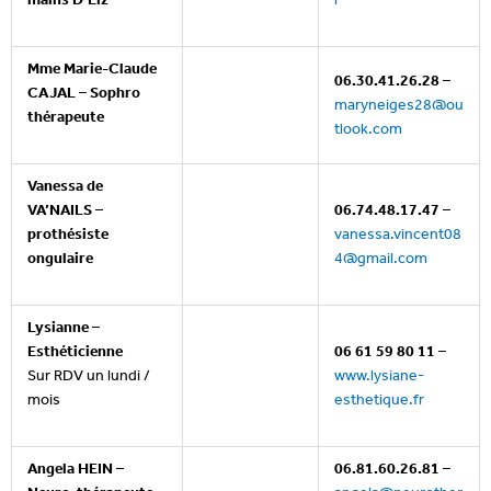
Mme Marie-Claude
06.30.41.26.28
–
CAJAL – Sophro
maryneiges28@ou
thérapeute
tlook.com
Vanessa de
VA’NAILS –
06.74.48.17.47
–
prothésiste
vanessa.vincent08
ongulaire
4@gmail.com
Lysianne –
Esthéticienne
06 61 59 80 11
–
Sur RDV un lundi /
www.lysiane-
mois
esthetique.fr
Angela HEIN –
06.81.60.26.81
–