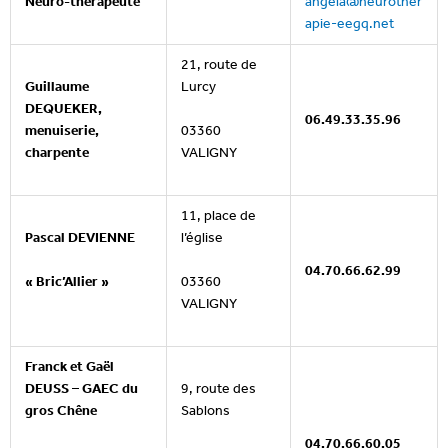
Neuro-thérapeute
angela@neurother
apie-eegq.net
21, route de
Guillaume
Lurcy
DEQUEKER,
06.49.33.35.96
03360
menuiserie,
VALIGNY
charpente
11, place de
Pascal DEVIENNE
l’église
04.70.66.62.99
« Bric’Allier »
03360
VALIGNY
Franck et Gaël
DEUSS – GAEC du
9, route des
gros Chêne
Sablons
04.70.66.60.05