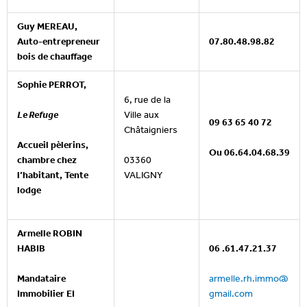
Guy MEREAU,
Auto-entrepreneur
07.80.48.98.82
bois de chauffage
Sophie PERROT,
6, rue de la
Le Refuge
Ville aux
09 63 65 40 72
Châtaigniers
Accueil pèlerins,
Ou 06.64.04.68.39
chambre chez
03360
l’habitant, Tente
VALIGNY
lodge
Armelle ROBIN
HABIB
06 .61.47.21.37
Mandataire
armelle.rh.immo@
Immobilier
EI
gmail.com