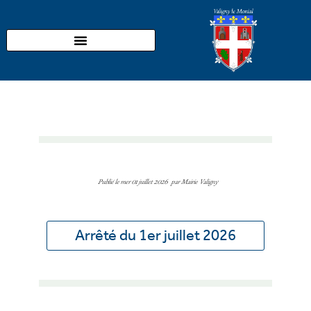
Aller
au
contenu
Publié le
mer 01 juillet 2026
par
Mairie Valigny
Arrêté du 1er juillet 2026