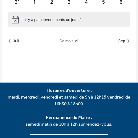
0
0
0
0
0
0
0
31
1
2
3
4
5
6
évènements
évènements
évènements
évènements
évènements
évènements
évènem
Il n’y a pas d’évènements ce jour là.
Notice
Juil
Ce mois-ci
Sep
Horaires d’ouverture :
mardi, mercredi, vendredi et samedi de 9h à 12h15 vendredi de
16h30 à 18h00.
Permanence du Maire :
samedi matin de 10h à 12h sur rendez-vous.