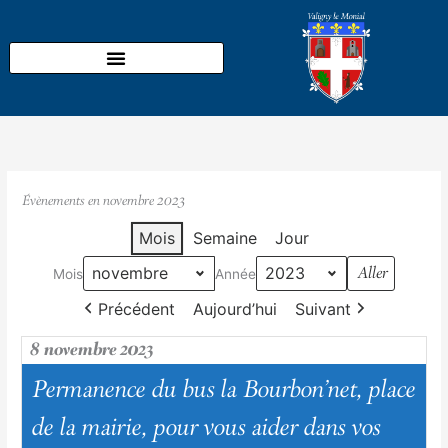
Aller
au
contenu
Évènements en novembre 2023
Mois
Semaine
Jour
Mois
Année
Précédent
Aujourd’hui
Suivant
8 novembre 2023
Permanence du bus la Bourbon'net, place
de la mairie, pour vous aider dans vos