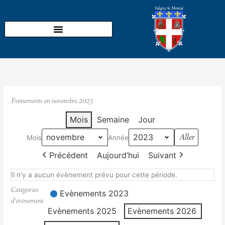
Aller
au
contenu
Évènements en novembre 2023
Mois
Semaine
Jour
Mois
Année
Précédent
Aujourd’hui
Suivant
Il n’y a aucun évènement prévu pour cette période.
Catégories
Evènements 2023
d’évènement
Evènements 2025
Evènements 2026